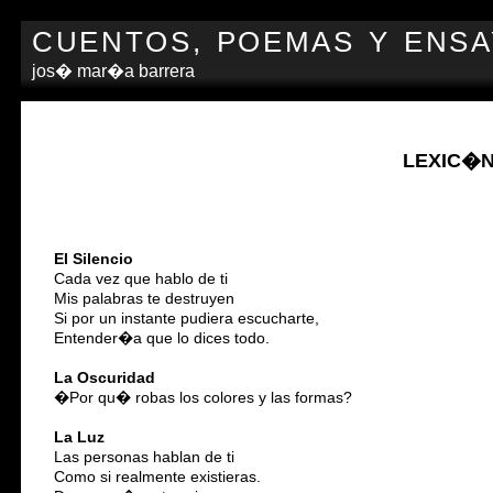
CUENTOS, POEMAS Y ENS
jos� mar�a barrera
LEXIC�N
El Silencio
Cada vez que hablo de ti
Mis palabras te destruyen
Si por un instante pudiera escucharte,
Entender�a que lo dices todo.
La Oscuridad
�Por qu� robas los colores y las formas?
La Luz
Las personas hablan de ti
Como si realmente existieras.