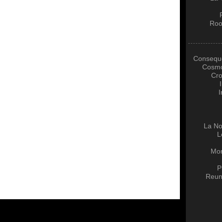
Roo
Conseque
Cosmo
Cro
I
La No
L
Mon
P
Reun