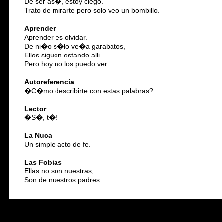
De ser as�, estoy ciego.
Trato de mirarte pero solo veo un bombillo.
Aprender
Aprender es olvidar.
De ni�o s�lo ve�a garabatos,
Ellos siguen estando alli
Pero hoy no los puedo ver.
Autoreferencia
�C�mo describirte con estas palabras?
Lector
�S�, t�!
La Nuca
Un simple acto de fe.
Las Fobias
Ellas no son nuestras,
Son de nuestros padres.