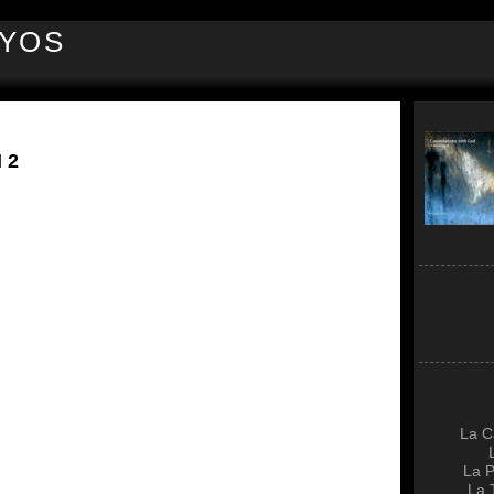
AYOS
 2
La C
La P
La 