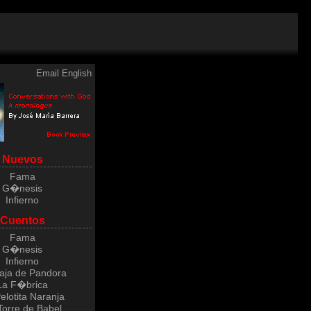
Email
English
Nuevos
Fama
G�nesis
Infierno
Cuentos
Fama
G�nesis
Infierno
aja de Pandora
La F�brica
elotita Naranja
Torre de Babel