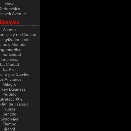
Maya
Redenci�n
sevelt Avenue
Ensayos
Acento
ncias y no Causas
log�a Inocente
nos y Moneta
Ingenier�a
nmortalidad
Inocencia
La Ciudad
La Flor
che y el Sue�o
os Ancianos
Milagro
key Business
Perdido
utrefacci�n
i�n de Trabajo
Rutina
Sentido
Sinfon�a
Tiempo
�rbol