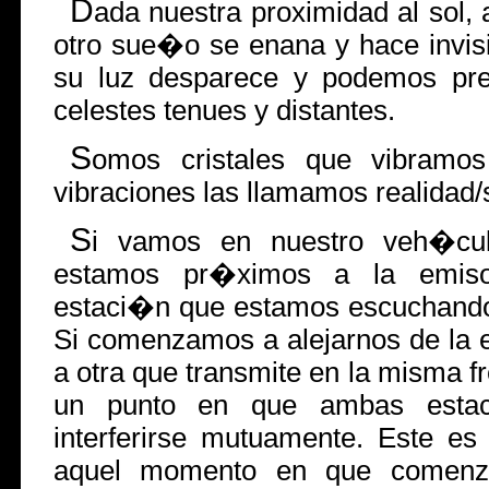
D
ada nuestra proximidad al sol, 
otro sue�o se enana y hace invisib
su luz desparece y podemos pre
celestes tenues y distantes.
S
omos cristales que vibramo
vibraciones las llamamos realidad
S
i vamos en nuestro veh�cul
estamos pr�ximos a la emiso
estaci�n que estamos escuchando
Si comenzamos a alejarnos de la 
a otra que transmite en la misma f
un punto en que ambas estac
interferirse mutuamente. Este es
aquel momento en que comenz